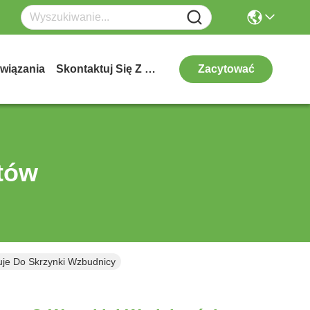
wiązania
Skontaktuj Się Z Nami
Zacytować
tów
je Do Skrzynki Wzbudnicy