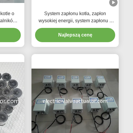
kotle o
System zapłonu kotła, zapłon
palników
wysokiej energii, system zapłonu o
wysokiej wydajności, monitorowanie
Najlepszą cenę
płomienia