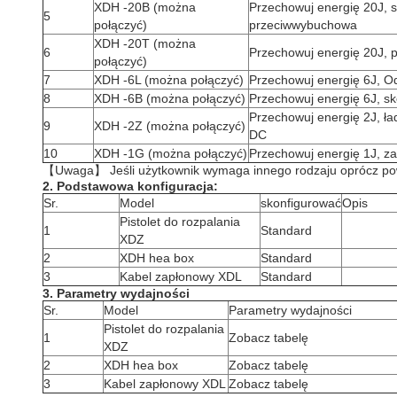
XDH -20B (można
Przechowuj energię 20J, 
5
połączyć)
przeciwwybuchowa
XDH -20T (można
6
Przechowuj energię 20J,
połączyć)
7
XDH -6L (można połączyć)
Przechowuj energię 6J, O
8
XDH -6B (można połączyć)
Przechowuj energię 6J, 
Przechowuj energię 2J, ł
9
XDH -2Z (można połączyć)
DC
10
XDH -1G (można połączyć)
Przechowuj energię 1J, z
【Uwaga】 Jeśli użytkownik wymaga innego rodzaju oprócz pow
2. Podstawowa konfiguracja:
Sr.
Model
skonfigurować
Opis
Pistolet do rozpalania
1
Standard
XDZ
2
XDH hea box
Standard
3
Kabel zapłonowy XDL
Standard
3. Parametry wydajności
Sr.
Model
Parametry wydajności
Pistolet do rozpalania
1
Zobacz tabelę
XDZ
2
XDH hea box
Zobacz tabelę
3
Kabel zapłonowy XDL
Zobacz tabelę