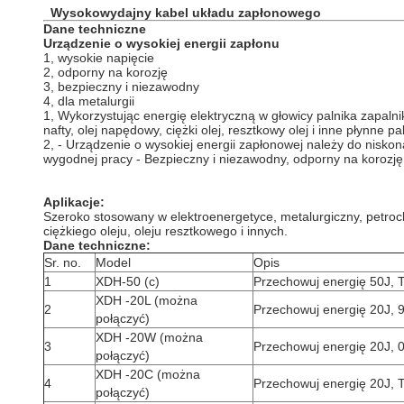
Wysokowydajny
kabel
układu zapłonowego
Dane techniczne
Urządzenie o wysokiej energii zapłonu
1, wysokie napięcie
2, odporny na korozję
3, bezpieczny i niezawodny
4, dla metalurgii
1, Wykorzystując energię elektryczną w głowicy palnika zapalni
nafty, olej napędowy, ciężki olej, resztkowy olej i inne płynne pa
2, - Urządzenie o wysokiej energii zapłonowej należy do niskon
wygodnej pracy - Bezpieczny i niezawodny, odporny na korozję
Aplikacje:
Szeroko stosowany w elektroenergetyce, metalurgiczny, petro
ciężkiego oleju, oleju resztkowego i innych.
Dane techniczne:
Sr. no.
Model
Opis
1
XDH-50 (c)
Przechowuj energię 50J, T
XDH -20L (można
2
Przechowuj energię 20J, 
połączyć)
XDH -20W (można
3
Przechowuj energię 20J, 
połączyć)
XDH -20C (można
4
Przechowuj energię 20J, T
połączyć)