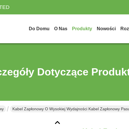
ITED
Do Domu
O Nas
Produkty
Nowości
Roz
czegóły Dotyczące Produk
wy
Kabel Zapłonowy O Wysokiej Wydajności Kabel Zapłonowy Pasu