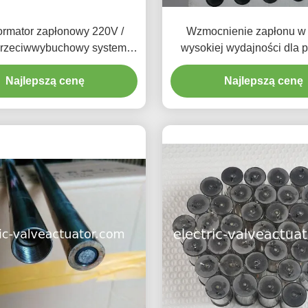
ormator zapłonowy 220V /
Wzmocnienie zapłonu w 
przeciwwybuchowy system
wysokiej wydajności dla 
wy, palnik kotła parowego
przemysłowych
Najlepszą cenę
Najlepszą cenę