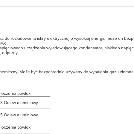
ka do rozładowania iskry elektrycznej o wysokiej energii, może on bez
liwo.
apięciowego urządzenia wyładowującego kondensator, niskiego napięcia, 
, odporny.
chemiczny, Może być bezpośrednio używany do wypalania gazu ziemneg
łoczenie powłoki
98 Odlew aluminiowy
05 Odlew aluminiowy
łoczenie powłoki