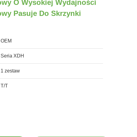
owy O Wysokiej Wydajności
owy Pasuje Do Skrzynki
OEM
Seria XDH
1 zestaw
T/T