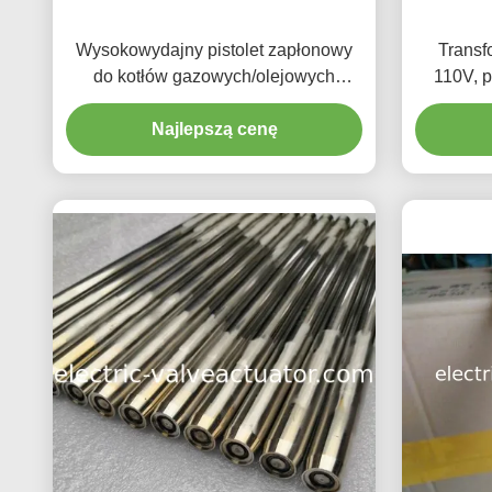
Wysokowydajny pistolet zapłonowy
Transf
do kotłów gazowych/olejowych
110V, 
Wysokowydajny system zapłonowy
zapłono
do palników przemysłowych
Najlepszą cenę