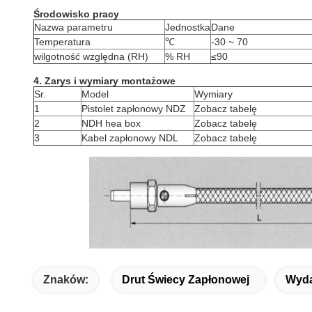
Środowisko pracy
Nazwa parametru
Jednostka
Dane
Temperatura
℃
-30 ~ 70
wilgotność względna (RH)
% RH
≤90
4. Zarys i wymiary montażowe
Sr.
Model
Wymiary
1
Pistolet zapłonowy NDZ
Zobacz tabelę
2
NDH hea box
Zobacz tabelę
3
Kabel zapłonowy NDL
Zobacz tabelę
Znaków:
Drut Świecy Zapłonowej
Wyda