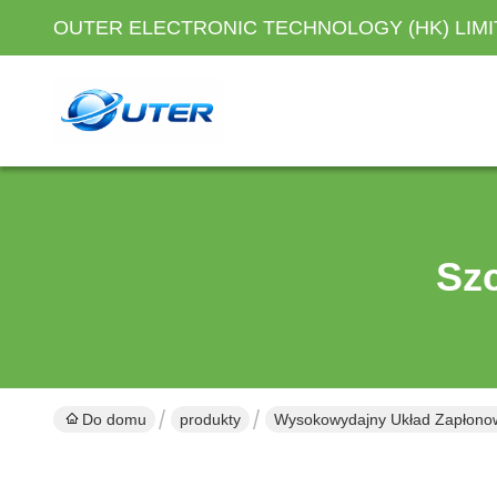
OUTER ELECTRONIC TECHNOLOGY (HK) LIM
Sz
Do domu
produkty
Wysokowydajny Układ Zapłono