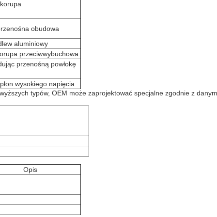
skorupa
 przenośna obudowa
dlew aluminiowy
skorupa przeciwwybuchowa
adując przenośną powłokę
apłon wysokiego napięcia
yższych typów, OEM może zaprojektować specjalne zgodnie z danymi
Opis