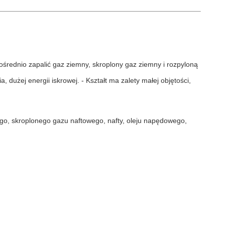
pośrednio zapalić gaz ziemny, skroplony gaz ziemny i rozpyloną
dużej energii iskrowej. - Kształt ma zalety małej objętości,
o, skroplonego gazu naftowego, nafty, oleju napędowego,