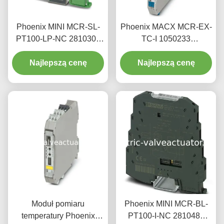
Phoenix MINI MCR-SL-
Phoenix MACX MCR-EX-
PT100-LP-NC 2810308
TC-I 1050233
Precyzyjny czujnik
Przewodnik pomiarowy
Najlepszą cenę
temperatury
temperatury odporny na
Najlepszą cenę
wybuch
Moduł pomiaru
Phoenix MINI MCR-BL-
temperatury Phoenix
PT100-I-NC 2810489