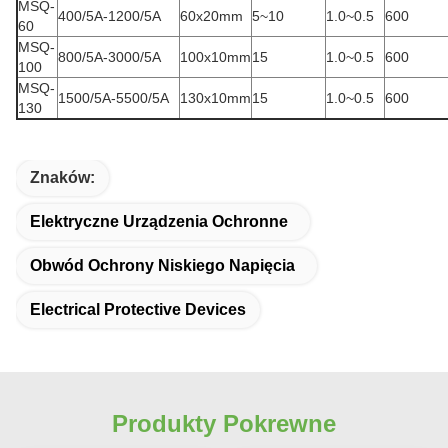
MSQ-
400/5A-1200/5A
60x20mm
5~10
1.0~0.5
600
60
MSQ-
800/5A-3000/5A
100x10mm
15
1.0~0.5
600
100
MSQ-
1500/5A-5500/5A
130x10mm
15
1.0~0.5
600
130
Znaków:
Elektryczne Urządzenia Ochronne
Obwód Ochrony Niskiego Napięcia
Electrical Protective Devices
Produkty Pokrewne