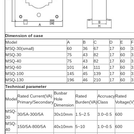
Dimension of case
Model
A
B
C
D
E
F
MSQ-30(small)
60
36
67
17
60
3
MSQ-30
75
43
82
17
60
3
MSQ-40
75
43
82
17
60
3
MSQ-60
101
44
111
17
60
3
MSQ-100
145
45
139
17
60
3
MSQ-130
196
46
210
17
60
3
Technical parameter
Busbar
Rated Current(VA)
Rated
Accruacy
Rated
Model
Hole
Primary/Secondary
Burden(VA)
Class
Voltage(V
Dimension
MSQ-
30/5A-300/5A
30x10mm
1.5~2.5
3.0~0.5
600
30
MSQ-
150/5A-800/5A
40x10mm
5~10
1.0~0.5
600
40