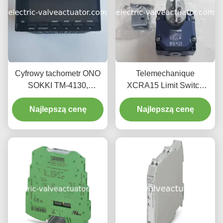
Cyfrowy tachometr ONO
Telemechanique
SOKKI TM-4130,
XCRA15 Limit Switch
odpowiedni do różnych
220VAC 3A - ograniczacz
potrzeb pomiaru
Najlepszą cenę
ruchu przemysłowego
Najlepszą cenę
prędkości