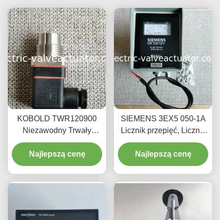
KOBOLD TWR120900
SIEMENS 3EX5 050-1A
Niezawodny Trwały
Licznik przepięć, Licznik
Kompaktowy Wyłącznik
zadziałań ochrony
Końcowy do Automatyki
Najlepszą cenę
odgromowej, Licznik SPD
Najlepszą cenę
Przemysłowej