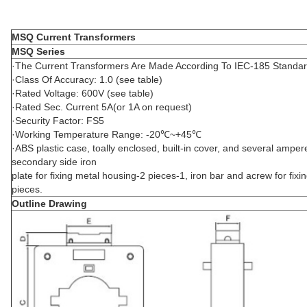
MSQ Current Transformers
MSQ Series
·The Current Transformers Are Made According To IEC-185 Standar
·Class Of Accuracy: 1.0 (see table)
·Rated Voltage: 600V (see table)
·Rated Sec. Current 5A(or 1A on request)
·Security Factor: FS5
·Working Temperature Range: -20℃~+45℃
·ABS plastic case, toally enclosed, built-in cover, and several amper
secondary side iron
plate for fixing metal housing-2 pieces-1, iron bar and acrew for fix
pieces.
Outline Drawing