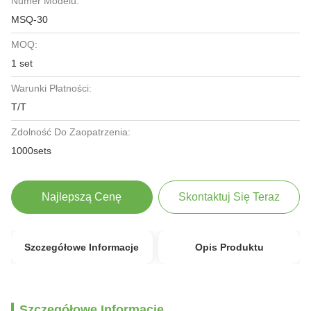
Numer Modelu:
MSQ-30
MOQ:
1 set
Warunki Płatności:
T/T
Zdolność Do Zaopatrzenia:
1000sets
Najlepszą Cenę
Skontaktuj Się Teraz
Szczegółowe Informacje
Opis Produktu
Szczegółowe Informacje