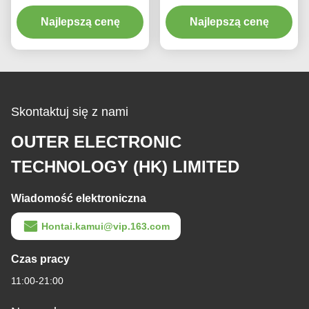
MACX MCR-T-UI-UP
PT100 Nadajnik czujnika
2811394 ma wysoką
Najlepszą cenę
Najlepszą cenę
temperatury
dokładność
Skontaktuj się z nami
OUTER ELECTRONIC
TECHNOLOGY (HK) LIMITED
Wiadomość elektroniczna
Hontai.kamui@vip.163.com
Czas pracy
11:00-21:00