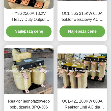
HY96 2500A 13.2V
OCL-365 315KW 650A
Heavy Duty Output
reaktor wejściowy AC do
Reactor.
napędu zmiennej
Najlepszą cenę
częstotliwości (VFD)
Najlepszą cenę
Reaktor jednofazowego
OCL-421 280KW 600A
pobudzenia BPQ-306
Reaktor Linii AC dla