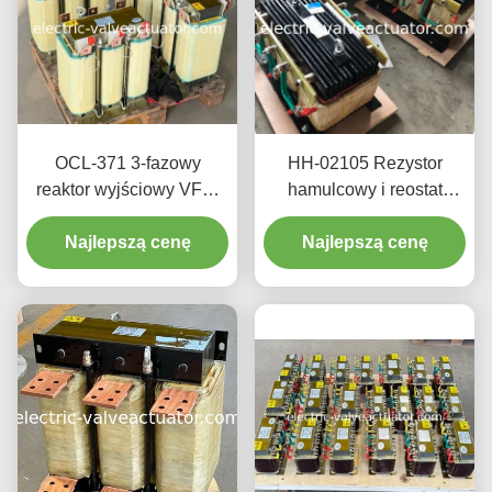
OCL-371 3-fazowy
HH-02105 Rezystor
reaktor wyjściowy VFD.
hamulcowy i reostat
Zmniejsza hałas silnika i
wrażliwy na
chroni Inwerter przed
Najlepszą cenę
częstotliwości dla
Najlepszą cenę
harmonikami. 380V/660V.
inwerterów VFD