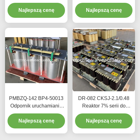
Wejścia/Wyjścia
Najlepszą cenę
Najlepszą cenę
Falownika VFD
PMBZQ-142 BP4-50013
DR-082 CKSJ-2.1/0.48
Odpornik uruchamiania
Reaktor 7% serii do
silnika reostatycznego
korekcji współczynnika
czułego na częstotliwości
Najlepszą cenę
mocy kondensatora
Najlepszą cenę