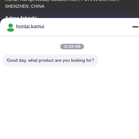
SHENZHEN, CHINA
Adres fabryki
hontai.kamui
Tel.
86-755-82861683
11:04 AM
Good day, what product are you looking for?
Chiny Dobra jakość Elektryczny siłownik zaworu Dostawca.Prawa
autorskie © -2026 OUTER ELECTRONIC TECHNOLOGY (HK)
LIMITED . Wszystkie prawaSkryty.
Polityka prywatności
|
Sitemap