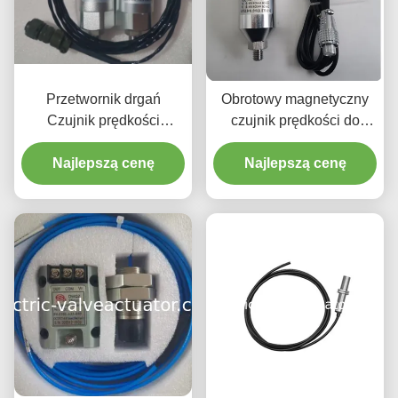
Przetwornik drgań
Obrotowy magnetyczny
Czujnik prędkości
czujnik prędkości do
obrotowej Obudowa ze
pomiaru drgań gniazda
stopu aluminium
Najlepszą cenę
Najlepszą cenę
łożyska