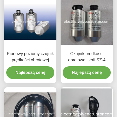
Pionowy poziomy czujnik
Czujnik prędkości
prędkości obrotowej
obrotowej serii SZ-4
Indukcja
wykorzystuje zasadę
magnetoelektryczna
Najlepszą cenę
Najlepszą cenę
indukcji
elektromagnetycznej