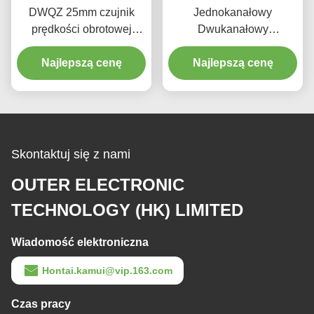
DWQZ 25mm czujnik
Jednokanałowy
prędkości obrotowej
Dwukanałowy
indukcyjny typ czujnika
magnetyczny czujnik
prądów wirowych
Najlepszą cenę
prędkości Kwadratowa
Najlepszą cenę
fala wyjściowa
Skontaktuj się z nami
OUTER ELECTRONIC
TECHNOLOGY (HK) LIMITED
Wiadomość elektroniczna
Hontai.kamui@vip.163.com
Czas pracy