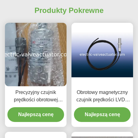
Produkty Pokrewne
Precyzyjny czujnik
Obrotowy magnetyczny
prędkości obrotowej
czujnik prędkości LVDT
YZHB z roczną
serii TD z gwintem M10 ×
Najlepszą cenę
gwarancją
Najlepszą cenę
1