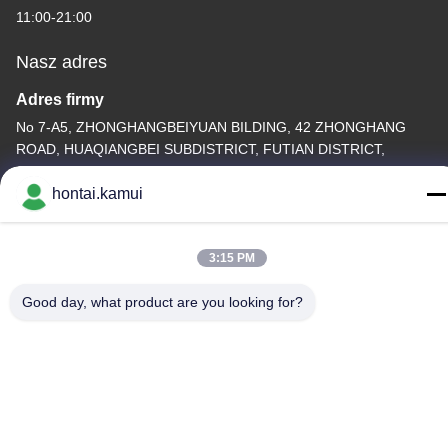
11:00-21:00
Nasz adres
Adres firmy
No 7-A5, ZHONGHANGBEIYUAN BILDING, 42 ZHONGHANG
ROAD, HUAQIANGBEI SUBDISTRICT, FUTIAN DISTRICT,
SHENZHEN, CHINA
hontai.kamui
Adres fabryki
Tel.
3:15 PM
86-755-82861683
Good day, what product are you looking for?
Chiny Dobra jakość Elektryczny siłownik zaworu Dostawca.Prawa
autorskie © -2026 OUTER ELECTRONIC TECHNOLOGY (HK)