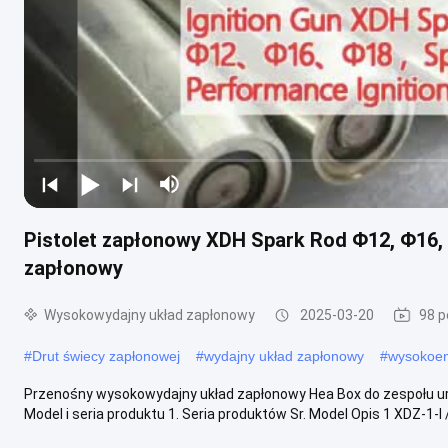
Pistolet zapłonowy XDH Spark Rod Φ12, Φ16,
zapłonowy
Wysokowydajny układ zapłonowy
2025-03-20
98 p
#
Drut świecy zapłonowej
#
wydajny układ zapłonowy
#
wysokoen
Przenośny wysokowydajny układ zapłonowy Hea Box do zespołu urz
Model i seria produktu 1. Seria produktów Sr. Model Opis 1 XDZ-1-l / 