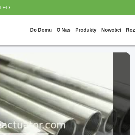
ITED
Do Domu
O Nas
Produkty
Nowości
Roz