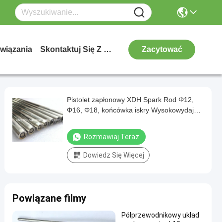
wiązania
Skontaktuj Się Z Nami
Zacytować
Pistolet zapłonowy XDH Spark Rod Φ12,
Φ16, Φ18, końcówka iskry Wysokowydajny
układ zapłonowy
Rozmawiaj Teraz.
Dowiedz Się Więcej
Powiązane filmy
Półprzewodnikowy układ