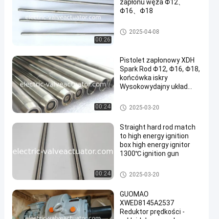
zapłonu węża Φ12、
Φ16、Φ18
Wysokowydajny układ zapłon
2025-04-08
owy
00:26
Pistolet zapłonowy XDH
Spark Rod Φ12, Φ16, Φ18,
końcówka iskry
Wysokowydajny układ
zapłonowy
Wysokowydajny układ zapłon
00:24
2025-03-20
owy
Straight hard rod match
to high energy ignition
box high energy ignitor
1300℃ ignition gun
Wysokowydajny układ zapłon
00:24
2025-03-20
owy
GUOMAO
XWED8145A2537
Reduktor prędkości -